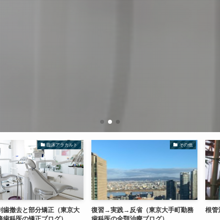
臨床アラカルト
その他
部分矯正（東京大
復習→実践→反省（東京大手町勤務
根管治療と穏や
矯正ブログ）
歯科医の全顎治療ブログ）