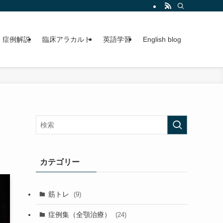
症例解説
臨床アラカルト
英語学習
English blog
カテゴリー
筋トレ
(9)
症例集（全顎治療）
(24)