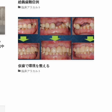
総義歯難症例
臨床アラカルト
る
践中
仮歯で環境を整える
臨床アラカルト