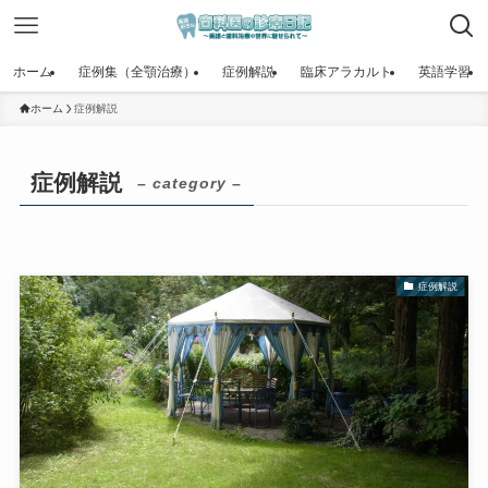
ホーム
症例集（全顎治療）
症例解説
臨床アラカルト
英語学習
ホーム
症例解説
症例解説
– category –
症例解説