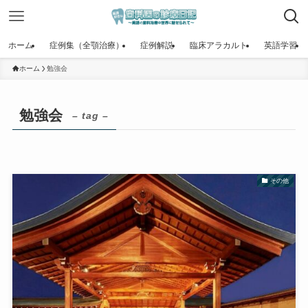
ホーム
症例集（全顎治療）
症例解説
臨床アラカルト
英語学習
ホーム
勉強会
勉強会
– tag –
その他