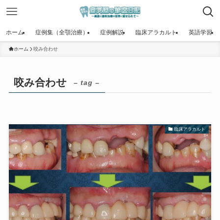
ホーム
症例集（全顎治療）
症例解説
臨床アラカルト
英語学習
ホーム
咬み合わせ
咬み合わせ
– tag –
臨床アラカルト