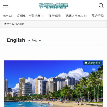
ホーム
症例集（全顎治療）
症例解説
臨床アラカルト
英語学習
ホーム
English
English
– tag –
English blog