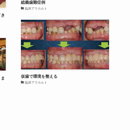
総義歯難症例
臨床アラカルト
てき
仮歯で環境を整える
りま
臨床アラカルト