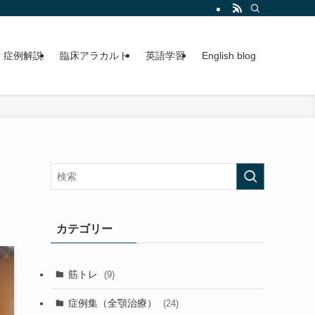
症例解説
臨床アラカルト
英語学習
English blog
カテゴリー
筋トレ
(9)
症例集（全顎治療）
(24)