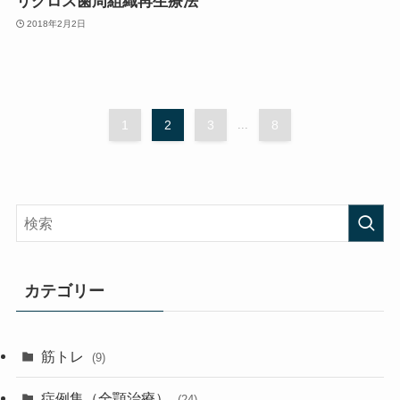
リグロス歯周組織再生療法
2018年2月2日
1
2
3
...
8
カテゴリー
筋トレ
(9)
症例集（全顎治療）
(24)