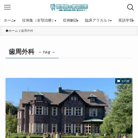
ホーム
症例集（全顎治療）
症例解説
臨床アラカルト
英語学習
ホーム
歯周外科
歯周外科
– tag –
その他