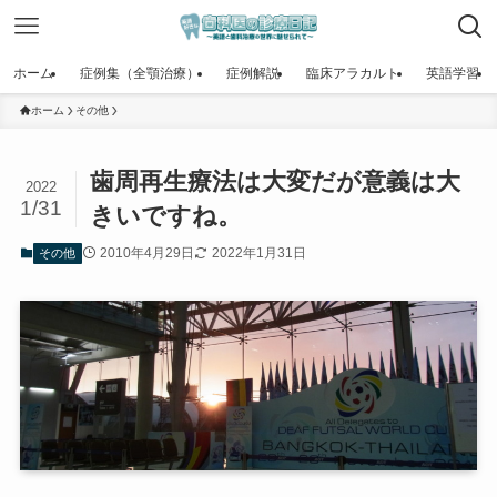
ホーム
症例集（全顎治療）
症例解説
臨床アラカルト
英語学習
ホーム
その他
歯周再生療法は大変だが意義は大
2022
1/31
きいですね。
2010年4月29日
2022年1月31日
その他