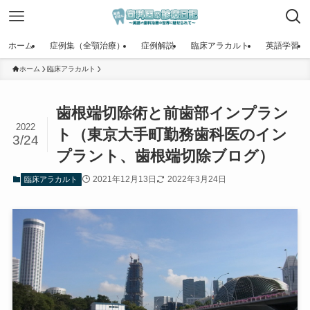
ホーム
症例集（全顎治療）
症例解説
臨床アラカルト
英語学習
ホーム
臨床アラカルト
歯根端切除術と前歯部インプラン
2022
ト（東京大手町勤務歯科医のイン
3/24
プラント、歯根端切除ブログ）
2021年12月13日
2022年3月24日
臨床アラカルト