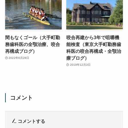
間もなくゴール（大手町勤
咬合再建から3年で咀嚼機
務歯科医の全顎治療、咬合
能検査（東京大手町勤務歯
再構成ブログ）
科医の咬合再構成・全顎治
療ブログ）
2022年6月28日
2019年12月3日
コメント
コメントする