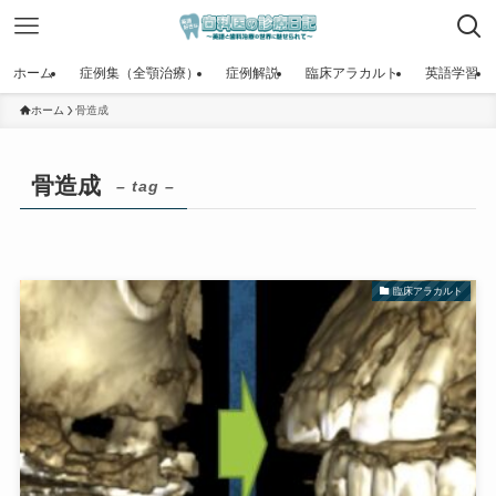
ホーム
症例集（全顎治療）
症例解説
臨床アラカルト
英語学習
ホーム
骨造成
骨造成
– tag –
臨床アラカルト