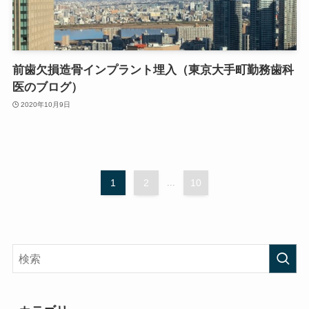
前歯欠損造骨インプラント埋入（東京大手町勤務歯科
医のブログ）
2020年10月9日
1
2
...
10