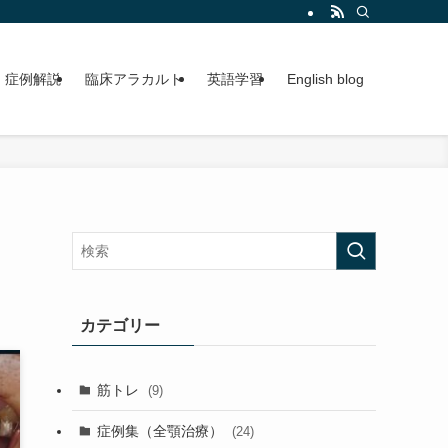
症例解説
臨床アラカルト
英語学習
English blog
カテゴリー
筋トレ
(9)
症例集（全顎治療）
(24)