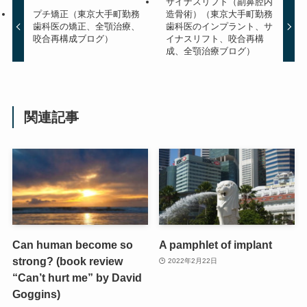
サイナスリフト（副鼻腔内
プチ矯正（東京大手町勤務
造骨術）（東京大手町勤務
歯科医の矯正、全顎治療、
歯科医のインプラント、サ
咬合再構成ブログ）
イナスリフト、咬合再構
成、全顎治療ブログ）
関連記事
Can human become so
A pamphlet of implant
strong? (book review
2022年2月22日
“Can’t hurt me” by David
Goggins)