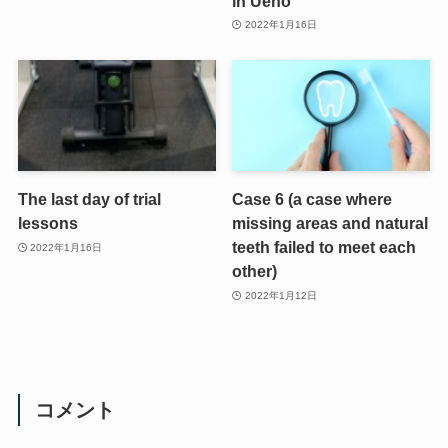
in Ueno
2022年1月16日
The last day of trial
Case 6 (a case where
lessons
missing areas and natural
teeth failed to meet each
2022年1月16日
other)
2022年1月12日
コメント